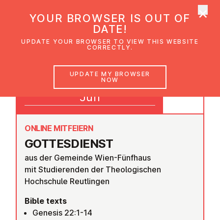
×
UMC Austria
YOUR BROWSER IS OUT OF
Ope
DATE!
UPDATE YOUR BROWSER TO VIEW THIS WEBSITE
CORRECTLY.
28
UPDATE MY BROWSER
NOW
09:30
Jun
ONLINE MITFEIERN
GOTTES­DI­ENST
aus der Gemeinde Wien-Fünfhaus
mit Studierenden der Theologischen
Hochschule Reutlingen
Bible texts
Genesis 22:1-14