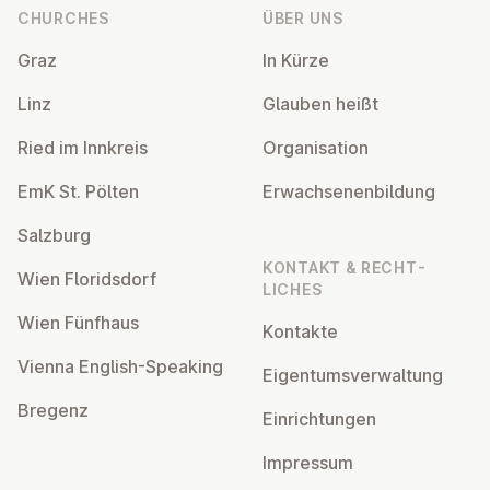
CHURCHES
ÜBER UNS
Graz
In Kürze
Linz
Glauben heißt
Ried im Innkreis
Or­gan­isa­tion
EmK St. Pölten
Er­wach­sen­en­bildung
Salzburg
KONTAKT & RECHT­
Wien Flor­idsdorf
LICHES
Wien Fünfhaus
Kontakte
Vienna English-Speaking
Ei­gentums­ver­wal­tung
Bregenz
Ein­rich­tun­gen
Impressum