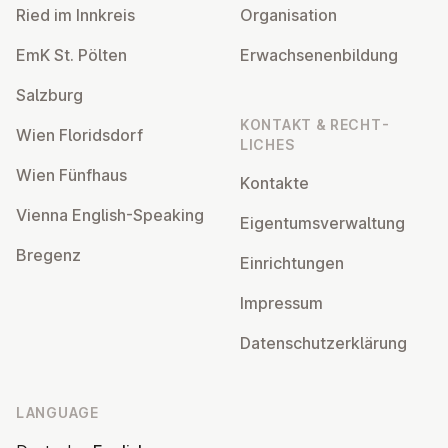
Ried im Innkreis
Or­gan­isa­tion
EmK St. Pölten
Er­wach­sen­en­bildung
Salzburg
KONTAKT & RECHT­
Wien Flor­idsdorf
LICHES
Wien Fünfhaus
Kontakte
Vienna English-Speaking
Ei­gentums­ver­wal­tung
Bregenz
Ein­rich­tun­gen
Impressum
Datens­chutzerklärung
LANGUAGE