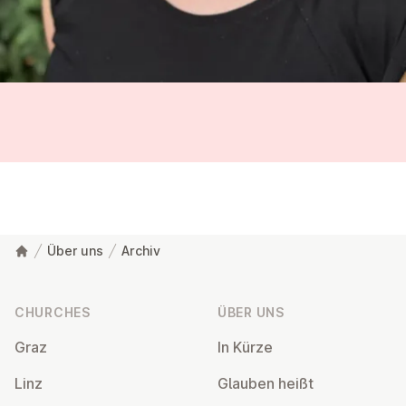
Über uns
Archiv
Footer
CHURCHES
ÜBER UNS
Graz
In Kürze
Linz
Glauben heißt