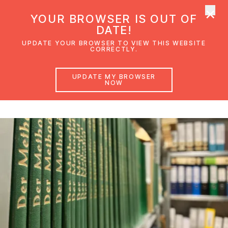
×
UMC Austria
YOUR BROWSER IS OUT OF
Ope
DATE!
UPDATE YOUR BROWSER TO VIEW THIS WEBSITE
CORRECTLY.
Archiv
UPDATE MY BROWSER
NOW
der Evangelisch-methodistischen Kirche in Österreich