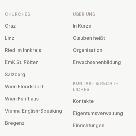
CHURCHES
ÜBER UNS
Graz
In Kürze
Linz
Glauben heißt
Ried im Innkreis
Or­gan­isa­tion
EmK St. Pölten
Er­wach­sen­en­bildung
Salzburg
KONTAKT & RECHT­
Wien Flor­idsdorf
LICHES
Wien Fünfhaus
Kontakte
Vienna English-Speaking
Ei­gentums­ver­wal­tung
Bregenz
Ein­rich­tun­gen