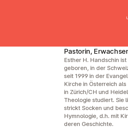
UMC Austria
Über uns
Gemein
Esther Hands
Pastorin, Erwachse
Esther H. Handschin ist
geboren, in der Schwe
seit 1999 in der Evange
Kirche in Österreich als 
in Zürich/CH und Heide
Theologie studiert. Sie l
strickt Socken und besch
Hymnologie, d.h. mit Ki
deren Geschichte.