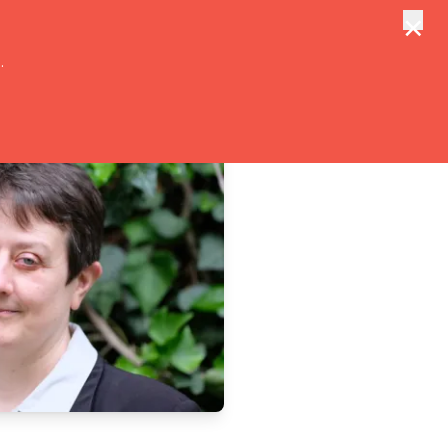
×
tungen
Suche
.