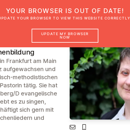
YOUR BROWSER IS OUT OF DATE!
den
Glaubensimpulse
News
Veranstal
UPDATE YOUR BROWSER TO VIEW THIS WEBSITE CORRECTLY
UPDATE MY BROWSER
NOW
chin
nenbildung
 in Frankfurt am Main
iz aufgewachsen und
lisch-methodistischen
Pastorin tätig. Sie hat
lberg/D evangelische
iebt es zu singen,
äftigt sich gern mit
rchenliedern und