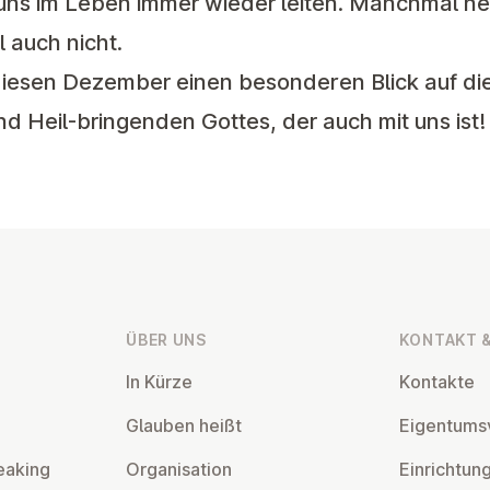
 uns im Leben immer wieder leiten. Manchmal n
auch nicht.
diesen Dezember einen besonderen Blick auf di
 Heil-bringenden Gottes, der auch mit uns ist!
ÜBER UNS
KONTAKT &
In Kürze
Kontakte
Glauben heißt
Ei­gentums­
eaking
Or­gan­isa­tion
Ein­rich­tun