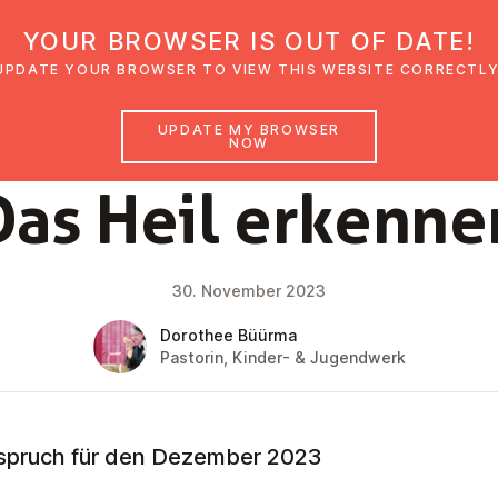
YOUR BROWSER IS OUT OF DATE!
den
Glaubensimpulse
News
Veranstal
UPDATE YOUR BROWSER TO VIEW THIS WEBSITE CORRECTLY
UPDATE MY BROWSER
NOW
FAITH IMPULSE
Das Heil erkenne
30. November 2023
Dorothee Büürma
Pastorin, Kinder- & Jugendwerk
pruch für den Dezember 2023