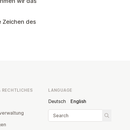
ehmen wir das
e Zeichen des
 RECHT­LICHES
LANGUAGE
Deutsch
English
Search
ver­wal­tung
Start searc
­gen