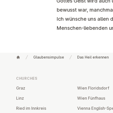
Gottes Geist wird auch
bewusst war, manchmal 
Ich wünsche uns allen 
Menschen-liebenden und
Glaubensimpulse
Das Heil erkennen
Footer
CHURCHES
Graz
Wien Flor­idsdorf
Linz
Wien Fünfhaus
Ried im Innkreis
Vienna English-Sp