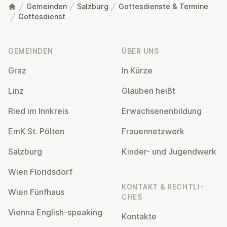
Gemeinden
Salzburg
Gottesdienste & Termine
Gottesdienst
Fußzeile
GEMEINDEN
ÜBER UNS
Graz
In Kürze
Linz
Glauben heißt
Ried im Innkreis
Er­wach­se­nen­bil­dung
EmK St. Pölten
Frau­en­netz­werk
Salzburg
Kinder- und Ju­gend­werk
Wien Flo­rids­dorf
KONTAKT & RECHT­LI­
Wien Fünfhaus
CHES
Vienna English-speaking
Kontakte