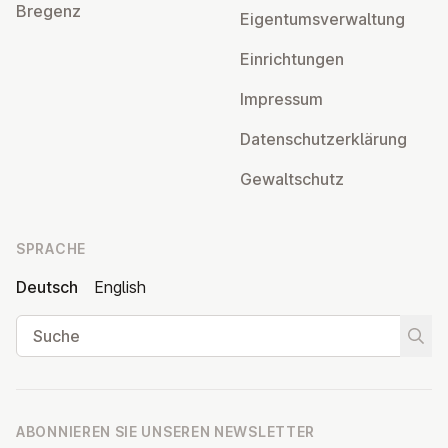
Bregenz
Ei­gen­tums­ver­wal­tung
Ein­rich­tun­gen
Impressum
Da­ten­schutz­er­klä­rung
Ge­walt­schutz
SPRACHE
Deutsch
English
Suche
Suche
ABONNIEREN SIE UNSEREN NEWSLETTER