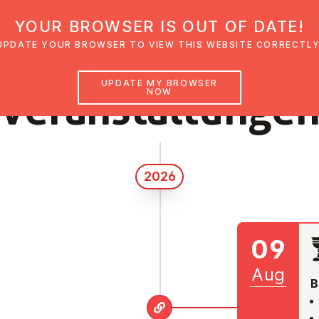
YOUR BROWSER IS OUT OF DATE!
den
Glaubensimpulse
News
Veranstal
UPDATE YOUR BROWSER TO VIEW THIS WEBSITE CORRECTLY
UPDATE MY BROWSER
Ver­an­stal­tun­ge
NOW
2026
09
Aug
B