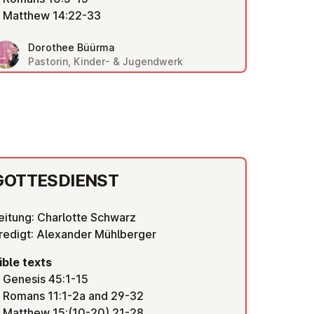
Matthew 14:22-33
Dorothee Büürma
Pastorin, Kinder- & Jugendwerk
GOTTES­DI­ENST
eitung: Charlotte Schwarz
redigt: Alexander Mühlberger
ible texts
Genesis 45:1-15
Romans 11:1-2a and 29-32
Matthew 15:(10-20) 21-28