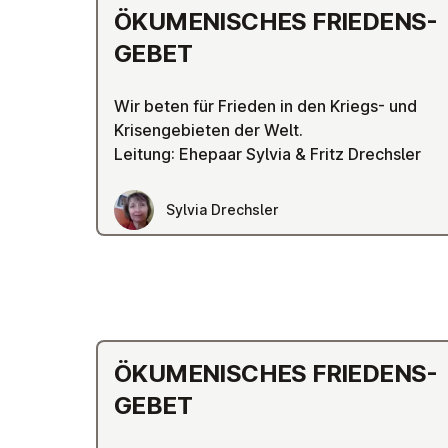
ÖKU­MEN­ISCHES FRIEDENS­
GE­B­ET
Wir beten für Frieden in den Kriegs- und
Krisengebieten der Welt.
Leitung: Ehepaar Sylvia & Fritz Drechsler
Sylvia Drechsler
ÖKU­MEN­ISCHES FRIEDENS­
GE­B­ET