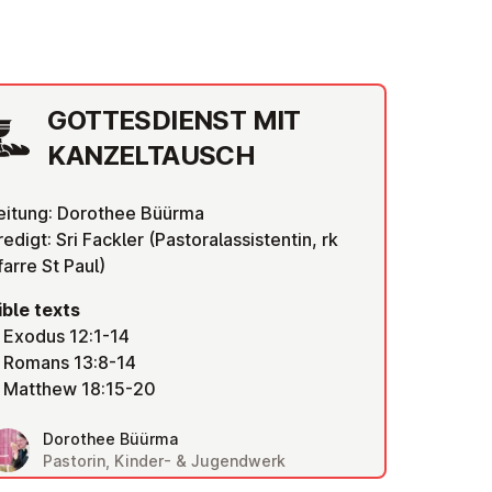
GOTTES­DI­ENST MIT
KAN­ZELTAUSCH
eitung: Dorothee Büürma
redigt: Sri Fackler (Pastoralassistentin, rk
farre St Paul)
ible texts
Exodus 12:1-14
Romans 13:8-14
Matthew 18:15-20
Dorothee Büürma
Pastorin, Kinder- & Jugendwerk