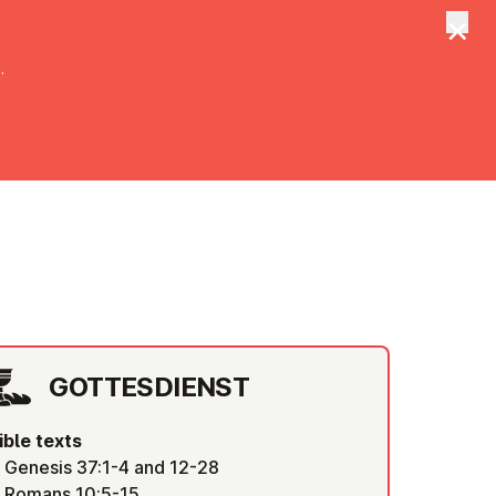
×
tungen
Suche
.
n
GOTTES­DI­ENST
ible texts
Genesis 37:1-4 and 12-28
Romans 10:5-15