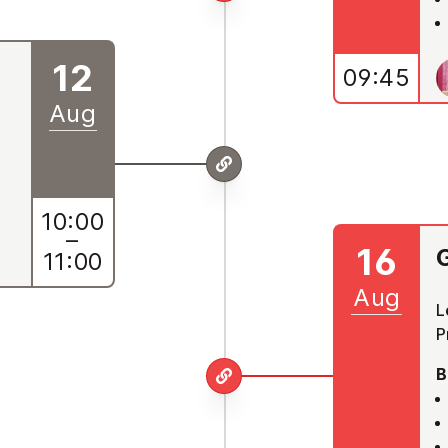
12
09:45
Aug
10:00
–
16
11:00
Aug
L
P
B