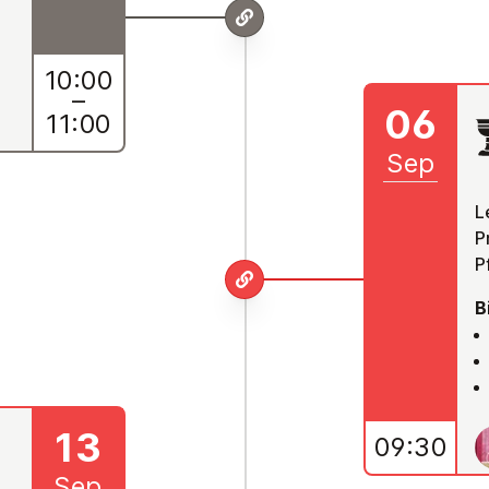
10:00
–
06
11:00
Sep
L
P
P
B
13
09:30
Sep