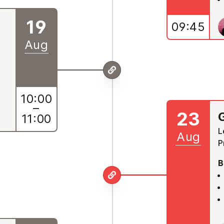
19
09:45
Aug
10:00
–
23
11:00
L
Aug
P
B