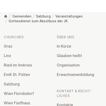
Gemeinden
Salzburg
Veranstaltungen
Gottesdienst zum Abschluss der JK
Footer
CHURCHES
ÜBER UNS
Graz
In Kürze
Linz
Glauben heißt
Ried im Innkreis
Or­gan­isa­tion
EmK St. Pölten
Er­wach­sen­en­bildung
Salzburg
KONTAKT & RECHT­
Wien Flor­idsdorf
LICHES
Wien Fünfhaus
Kontakte