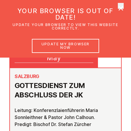
×
UMC Austria
YOUR BROWSER IS OUT OF
Ope
DATE!
UPDATE YOUR BROWSER TO VIEW THIS WEBSITE
CORRECTLY.
17
UPDATE MY BROWSER
NOW
10:00
May
SALZBURG
GOTTES­DI­ENST ZUM
ABSCHLUSS DER JK
Leitung: Konferenzlaienführerin Maria
Sonnleithner & Pastor John Calhoun.
Predigt: Bischof Dr. Stefan Zürcher