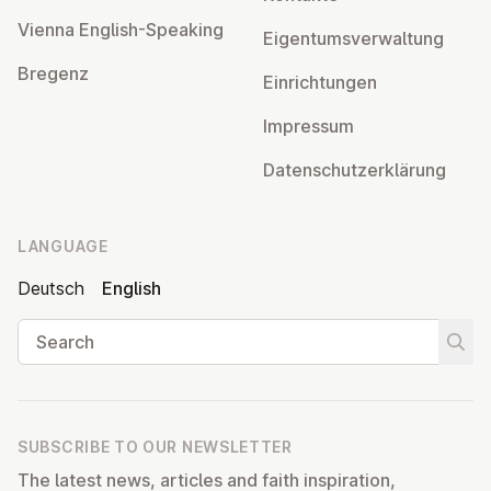
Vienna English-Speaking
Ei­gentums­ver­wal­tung
Bregenz
Ein­rich­tun­gen
Impressum
Datens­chutzerklärung
LANGUAGE
Deutsch
English
Search
Start
SUBSCRIBE TO OUR NEWSLETTER
The latest news, articles and faith inspiration,