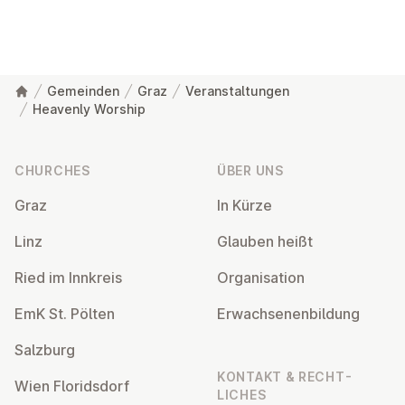
Gemeinden
Graz
Veranstaltungen
Heavenly Worship
Footer
CHURCHES
ÜBER UNS
Graz
In Kürze
Linz
Glauben heißt
Ried im Innkreis
Or­gan­isa­tion
EmK St. Pölten
Er­wach­sen­en­bildung
Salzburg
KONTAKT & RECHT­
Wien Flor­idsdorf
LICHES