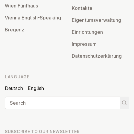
Wien Fünfhaus
Kontakte
Vienna English-Speaking
Ei­gentums­ver­wal­tung
Bregenz
Ein­rich­tun­gen
Impressum
Datens­chutzerklärung
LANGUAGE
Deutsch
English
Search
Start
SUBSCRIBE TO OUR NEWSLETTER