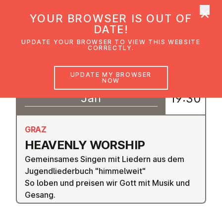
×
UMC Austria
YOUR BROWSER IS OUT OF
Ope
DATE!
UPDATE YOUR BROWSER TO VIEW THIS WEBSITE
CORRECTLY.
09
UPDATE MY BROWSER
18:30
NOW
–
Jan
19:30
GRAZ
HEAVENLY WORSHIP
Gemeinsames Singen mit Liedern aus dem
Jugendliederbuch "himmelweit"
So loben und preisen wir Gott mit Musik und
Gesang.