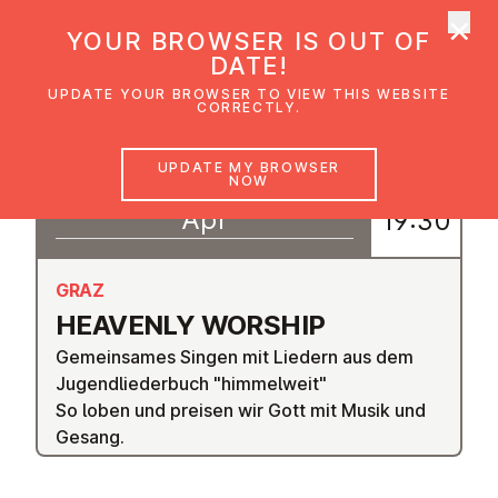
×
UMC Austria
YOUR BROWSER IS OUT OF
Ope
DATE!
UPDATE YOUR BROWSER TO VIEW THIS WEBSITE
CORRECTLY.
17
UPDATE MY BROWSER
18:30
NOW
–
Apr
19:30
GRAZ
HEAVENLY WORSHIP
Gemeinsames Singen mit Liedern aus dem
Jugendliederbuch "himmelweit"
So loben und preisen wir Gott mit Musik und
Gesang.