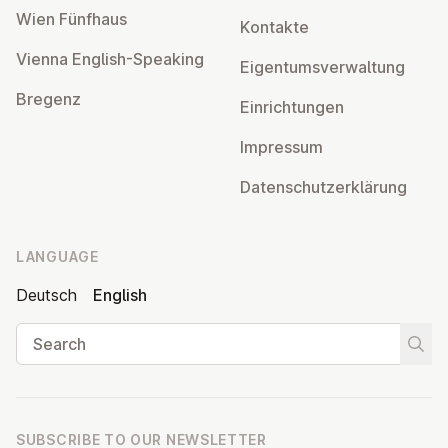
Wien Fünfhaus
Kontakte
Vienna English-Speaking
Ei­gentums­ver­wal­tung
Bregenz
Ein­rich­tun­gen
Impressum
Datens­chutzerklärung
LANGUAGE
Deutsch
English
Search
Start
SUBSCRIBE TO OUR NEWSLETTER