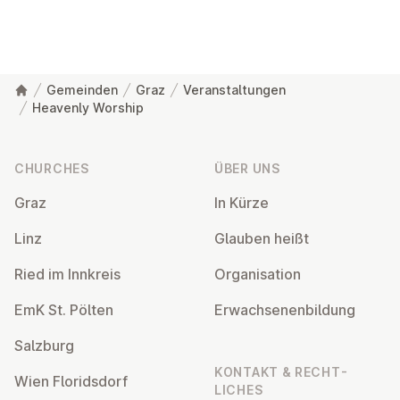
Gemeinden
Graz
Veranstaltungen
Heavenly Worship
Footer
CHURCHES
ÜBER UNS
Graz
In Kürze
Linz
Glauben heißt
Ried im Innkreis
Or­gan­isa­tion
EmK St. Pölten
Er­wach­sen­en­bildung
Salzburg
KONTAKT & RECHT­
Wien Flor­idsdorf
LICHES