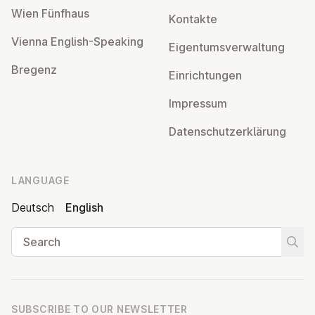
Wien Fünfhaus
Kontakte
Vienna English-Speaking
Ei­gentums­ver­wal­tung
Bregenz
Ein­rich­tun­gen
Impressum
Datens­chutzerklärung
LANGUAGE
Deutsch
English
Search
Start
SUBSCRIBE TO OUR NEWSLETTER