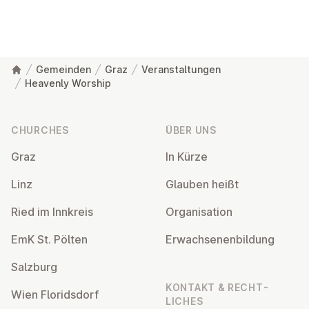
Gemeinden
Graz
Veranstaltungen
Heavenly Worship
Footer
CHURCHES
ÜBER UNS
Graz
In Kürze
Linz
Glauben heißt
Ried im Innkreis
Or­gan­isa­tion
EmK St. Pölten
Er­wach­sen­en­bildung
Salzburg
KONTAKT & RECHT­
Wien Flor­idsdorf
LICHES