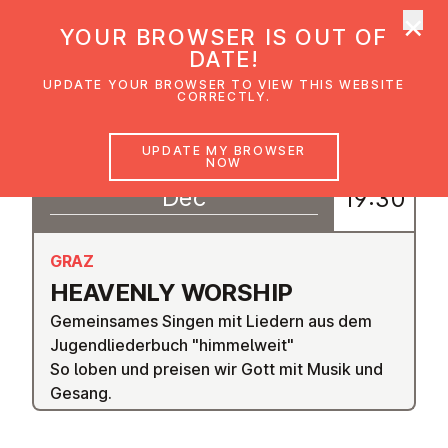
×
UMC Austria
YOUR BROWSER IS OUT OF
Ope
DATE!
UPDATE YOUR BROWSER TO VIEW THIS WEBSITE
CORRECTLY.
11
UPDATE MY BROWSER
18:30
NOW
–
Dec
19:30
GRAZ
HEAVENLY WORSHIP
Gemeinsames Singen mit Liedern aus dem
Jugendliederbuch "himmelweit"
So loben und preisen wir Gott mit Musik und
Gesang.