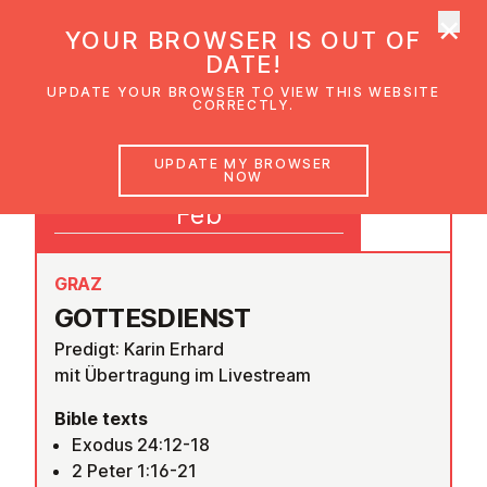
×
UMC Austria
YOUR BROWSER IS OUT OF
Ope
DATE!
UPDATE YOUR BROWSER TO VIEW THIS WEBSITE
CORRECTLY.
15
UPDATE MY BROWSER
NOW
09:30
Feb
GRAZ
GOTTES­DI­ENST
Predigt: Karin Erhard
mit Übertragung im Livestream
Bible texts
Exodus 24:12-18
2 Peter 1:16-21