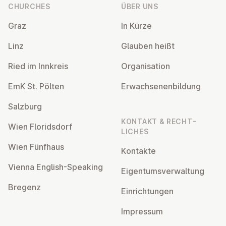
CHURCHES
ÜBER UNS
Graz
In Kürze
Linz
Glauben heißt
Ried im Innkreis
Or­gan­isa­tion
EmK St. Pölten
Er­wach­sen­en­bildung
Salzburg
KONTAKT & RECHT­
Wien Flor­idsdorf
LICHES
Wien Fünfhaus
Kontakte
Vienna English-Speaking
Ei­gentums­ver­wal­tung
Bregenz
Ein­rich­tun­gen
Impressum