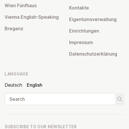
Wien Fünfhaus
Kontakte
Vienna English-Speaking
Ei­gentums­ver­wal­tung
Bregenz
Ein­rich­tun­gen
Impressum
Datens­chutzerklärung
LANGUAGE
Deutsch
English
Search
Start
SUBSCRIBE TO OUR NEWSLETTER