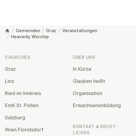
Gemeinden
Graz
Veranstaltungen
Heavenly Worship
Footer
CHURCHES
ÜBER UNS
Graz
In Kürze
Linz
Glauben heißt
Ried im Innkreis
Or­gan­isa­tion
EmK St. Pölten
Er­wach­sen­en­bildung
Salzburg
KONTAKT & RECHT­
Wien Flor­idsdorf
LICHES