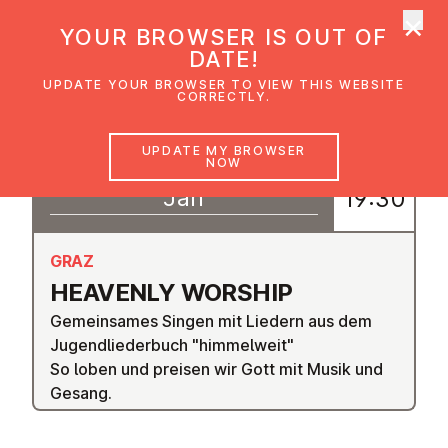
×
UMC Austria
YOUR BROWSER IS OUT OF
Ope
DATE!
UPDATE YOUR BROWSER TO VIEW THIS WEBSITE
CORRECTLY.
08
UPDATE MY BROWSER
18:30
NOW
–
Jan
19:30
GRAZ
HEAVENLY WORSHIP
Gemeinsames Singen mit Liedern aus dem
Jugendliederbuch "himmelweit"
So loben und preisen wir Gott mit Musik und
Gesang.