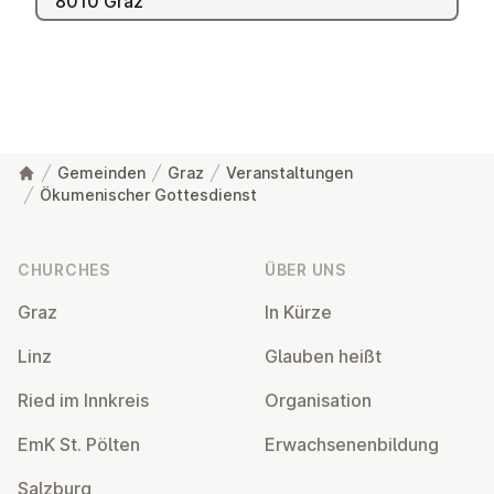
8010 Graz
Gemeinden
Graz
Veranstaltungen
Ökumenischer Gottesdienst
Footer
CHURCHES
ÜBER UNS
Graz
In Kürze
Linz
Glauben heißt
Ried im Innkreis
Or­gan­isa­tion
EmK St. Pölten
Er­wach­sen­en­bildung
Salzburg