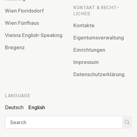
KONTAKT & RECHT­
Wien Flor­idsdorf
LICHES
Wien Fünfhaus
Kontakte
Vienna English-Speaking
Ei­gentums­ver­wal­tung
Bregenz
Ein­rich­tun­gen
Impressum
Datens­chutzerklärung
LANGUAGE
Deutsch
English
Search
Start