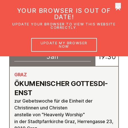
×
UMC Austria
YOUR BROWSER IS OUT OF
Ope
DATE!
UPDATE YOUR BROWSER TO VIEW THIS WEBSITE
CORRECTLY.
22
UPDATE MY BROWSER
18:30
NOW
–
Jan
19:30
GRAZ
ÖKU­MEN­IS­CHER GOTTES­DI­
ENST
zur Gebetswoche für die Einheit der
Christinnen und Christen
anstelle von "Heavenly Worship"
in der Stadtpfarrkirche Graz, Herrengasse 23,