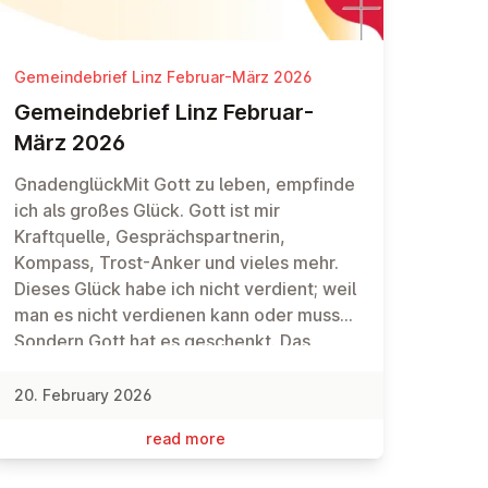
Gemeindebrief Linz Februar-März 2026
Ge­meinde­brief Linz Februar-
März 2026
GnadenglückMit Gott zu leben, empfinde
ich als großes Glück. Gott ist mir
Kraftquelle, Gesprächspartnerin,
Kompass, Trost-Anker und vieles mehr.
Dieses Glück habe ich nicht verdient; weil
man es nicht verdienen kann oder muss.
Sondern Gott hat es geschenkt. Das
nennen wir Gnade.In meinem Leben und
in unserer Welt gibt es aber auch vieles,
20. February 2026
das nicht unbedingt glücklich macht.
read more
Manchmal sind Schicksale in meiner
Umgebung sowie die Krisen und