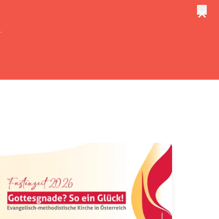
×
tungen
Suche
.
e