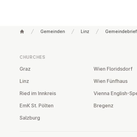
Gemeinden
Linz
Gemeindebrie
Footer
CHURCHES
Graz
Wien Flor­idsdorf
Linz
Wien Fünfhaus
Ried im Innkreis
Vienna English-Sp
EmK St. Pölten
Bregenz
Salzburg