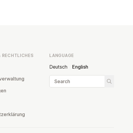
Ungerechtigkeiten in der Welt für mich
schwer zu ertragen. Als Mensch, der aus
Gottes Liebe lebt, empfinde ich das Leid
von Menschen und der ganzen
Schöpfung tief.Inmitten aller Dinge, die
gutem Leben in Fülle entgegen stehen,
möchte ich aber doch erfüllt bleiben vom
Glück, das Gott mir schenkt. Ein Glück,
 RECHT­LICHES
LANGUAGE
das selbst größten Widernissen
trotzt.Erfüllt vom Glück des Glaubens zu
Deutsch
English
leben gelingt mir meistens dann am
Search
ver­wal­tung
besten, wenn ich die Beziehung mit Gott
Start searc
pflege. Die Fastenzeit vor Ostern ist für
­gen
mich ein Anlass mich neu zu fragen: Was
kann ich denn tun, um meine gute
Gottesbeziehung zu erhalten? Dabei ist
tzerklärung
mir die Mahnung aus Jesaja 58 im Ohr:
Bei gottgefälligem Fasten geht es nicht
um meine oder unsere gemeinsame