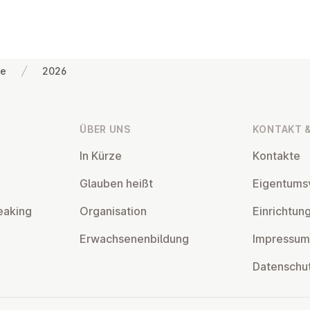
fe
2026
ÜBER UNS
KONTAKT &
In Kürze
Kontakte
Glauben heißt
Ei­gentums­
eaking
Or­gan­isa­tion
Ein­rich­tun
Er­wach­sen­en­bildung
Impressum
Datens­chu