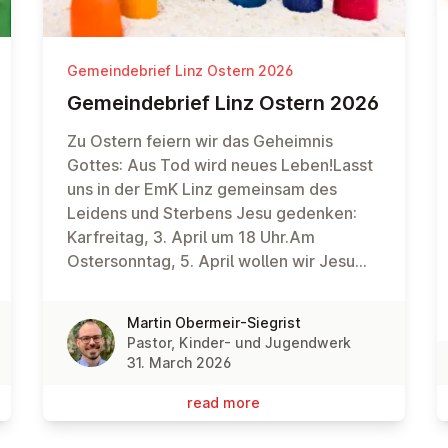
Gemeindebrief Linz Ostern 2026
Ge­meinde­brief Linz Ostern 2026
Zu Ostern feiern wir das Geheimnis
Gottes: Aus Tod wird neues Leben!Lasst
uns in der EmK Linz gemeinsam des
Leidens und Sterbens Jesu gedenken:
Karfreitag, 3. April um 18 Uhr.Am
Ostersonntag, 5. April wollen wir Jesu
Auferstehung feiern:6 Uhr: Osterfeuer
und Feier der Osternachtca. 7.30 Uhr:
Martin Obermeir-Siegrist
Frühstück9.30 Uhr Gottesdienst für Klein
Pastor, Kinder- und Jugendwerk
und Groß mit Abendmahl
31. March 2026
read more