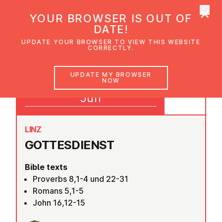
×
UMC Austria
YOUR BROWSER IS OUT OF
Ope
DATE!
UPDATE YOUR BROWSER TO VIEW THIS WEBSITE
CORRECTLY.
15
UPDATE MY BROWSER
NOW
09:30
Jun
LINZ
GOTTES­DI­ENST
Bible texts
Proverbs 8,1-4 und 22-31
Romans 5,1-5
John 16,12-15