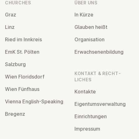
CHURCHES
ÜBER UNS
Graz
In Kürze
Linz
Glauben heißt
Ried im Innkreis
Or­gan­isa­tion
EmK St. Pölten
Er­wach­sen­en­bildung
Salzburg
KONTAKT & RECHT­
Wien Flor­idsdorf
LICHES
Wien Fünfhaus
Kontakte
Vienna English-Speaking
Ei­gentums­ver­wal­tung
Bregenz
Ein­rich­tun­gen
Impressum