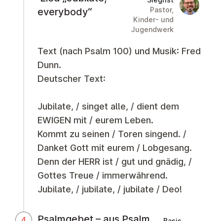
Martin Obe
Pastor,
everybody“
Kinder- und
Jugendwerk
Text (nach Psalm 100) und Musik: Fred
Dunn.
Deutscher Text:
Jubilate, / singet alle, / dient dem
EWIGEN mit / eurem Leben.
Kommt zu seinen / Toren singend. /
Danket Gott mit eurem / Lobgesang.
Denn der HERR ist / gut und gnädig, /
Gottes Treue / immerwährend.
Jubilate, / jubilate, / jubilate / Deo!
Psalmgebet – aus Psalm
4
Basis