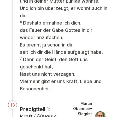
und in deiner Mutter Eunike wohnte.
Und ich bin überzeugt, er wohnt auch in
dir.
6
Deshalb ermahne ich dich,
das Feuer der Gabe Gottes in dir
wieder anzufachen.
Es brennt ja schon in dir,
seit ich dir die Hände aufgelegt habe.
7
Denn der Geist, den Gott uns
geschenkt hat,
lässt uns nicht verzagen.
Vielmehr gibt er uns Kraft, Liebe und
Besonnenheit.
Martin
13
Predigtteil 1:
Obermeir-
Siegrist
Martin Obe
Kraft / δύναμις