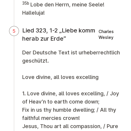
35b
Lobe den Herrn, meine Seele!
Halleluja!
Lied 323, 1-2 „Liebe komm
5
Charles
Wesley
herab zur Erde“
Der Deutsche Text ist urheberrechtlich
geschützt.
Love divine, all loves excelling
1. Love divine, all loves excelling, / Joy
of Heav’n to earth come down;
Fix in us thy humble dwelling; / All thy
faithful mercies crown!
Jesus, Thou art all compassion, / Pure