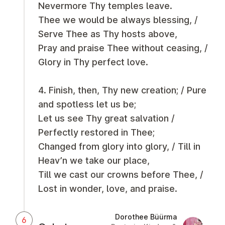
Nevermore Thy temples leave.
Thee we would be always blessing, /
Serve Thee as Thy hosts above,
Pray and praise Thee without ceasing, /
Glory in Thy perfect love.
4. Finish, then, Thy new creation; / Pure
and spotless let us be;
Let us see Thy great salvation /
Perfectly restored in Thee;
Changed from glory into glory, / Till in
Heav’n we take our place,
Till we cast our crowns before Thee, /
Lost in wonder, love, and praise.
Dorothee Büürma
6
Dorothee 