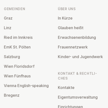
GEMEINDEN
ÜBER UNS
Graz
In Kürze
Linz
Glauben heißt
Ried im Innkreis
Er­wach­se­nen­bil­dung
EmK St. Pölten
Frau­en­netz­werk
Salzburg
Kinder- und Ju­gend­werk
Wien Flo­rids­dorf
KONTAKT & RECHT­LI­
Wien Fünfhaus
CHES
Vienna English-speaking
Kontakte
Bregenz
Ei­gen­tums­ver­wal­tung
Ein­rich­tun­gen