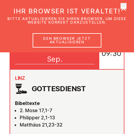
×
EmK Österreich
IHR BROWSER IST VERALTET!
Men
BITTE AKTUALISIEREN SIE IHREN BROWSER, UM DIESE
WEBSITE KORREKT DARZUSTELLEN.
DEN BROWSER JETZT
AKTUALISIEREN
27
09:30
Sep.
LINZ
GOT­TES­DIENST
Bibeltexte
2. Mose 17,1-7
Philipper 2,1-13
Matthäus 21,23-32