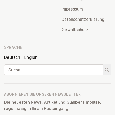
Impressum
Da­ten­schutz­er­klä­rung
Ge­walt­schutz
SPRACHE
Deutsch
English
Suche
Suche
ABONNIEREN SIE UNSEREN NEWSLETTER
Die neuesten News, Artikel und Glaubensimpulse,
regelmäßig in Ihrem Posteingang.