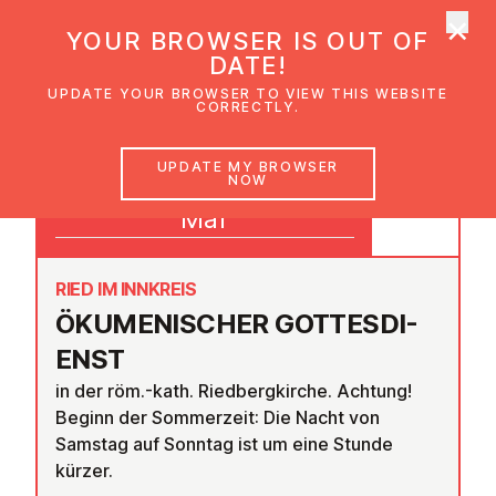
×
UMC Austria
YOUR BROWSER IS OUT OF
Ope
DATE!
UPDATE YOUR BROWSER TO VIEW THIS WEBSITE
CORRECTLY.
30
UPDATE MY BROWSER
NOW
19:00
Mar
RIED IM INNKREIS
ÖKU­MEN­IS­CHER GOTTES­DI­
ENST
in der röm.-kath. Riedbergkirche. Achtung!
Beginn der Sommerzeit: Die Nacht von
Samstag auf Sonntag ist um eine Stunde
kürzer.