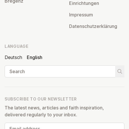
Bregenz
Ein­rich­tun­gen
Impressum
Datens­chutzerklärung
LANGUAGE
Deutsch
English
Search
Start
SUBSCRIBE TO OUR NEWSLETTER
The latest news, articles and faith inspiration,
delivered regularly to your inbox.
Email address