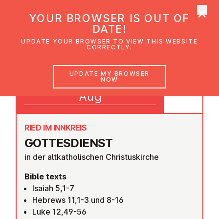
×
UMC Austria
YOUR BROWSER IS OUT OF
Ope
DATE!
UPDATE YOUR BROWSER TO VIEW THIS WEBSITE
CORRECTLY.
17
UPDATE MY BROWSER
NOW
10:00
Aug
RIED IM INNKREIS
GOTTES­DI­ENST
in der altkatholischen Christuskirche
Bible texts
Isaiah 5,1-7
Hebrews 11,1-3 und 8-16
Luke 12,49-56