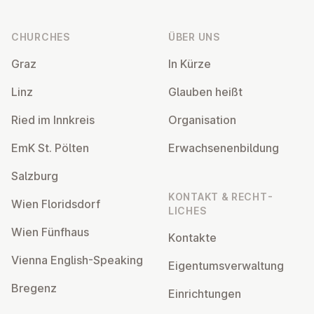
Footer
CHURCHES
ÜBER UNS
Graz
In Kürze
Linz
Glauben heißt
Ried im Innkreis
Or­gan­isa­tion
EmK St. Pölten
Er­wach­sen­en­bildung
Salzburg
KONTAKT & RECHT­
Wien Flor­idsdorf
LICHES
Wien Fünfhaus
Kontakte
Vienna English-Speaking
Ei­gentums­ver­wal­tung
Bregenz
Ein­rich­tun­gen