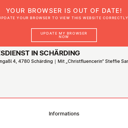
YOUR BROWSER IS OUT OF DATE!
den
Glaubensimpulse
News
Veranstal
UPDATE YOUR BROWSER TO VIEW THIS WEBSITE CORRECTLY
UPDATE MY BROWSER
NOW
­DI­ENST IN SCHÄRDING
ingaßl 4, 4780 Schärding | Mit „Christfluencerin“ Steffie S
Informations