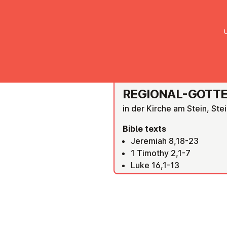
UMC Austria
Über uns
Gemein
RIED IM INNKREIS
REGIONAL-GOTTES
in der Kirche am Stein, Ste
Bible texts
Jeremiah 8,18-23
1 Timothy 2,1-7
Luke 16,1-13