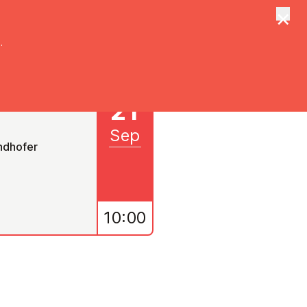
×
tungen
Suche
.
21
Sep
andhofer
10:00