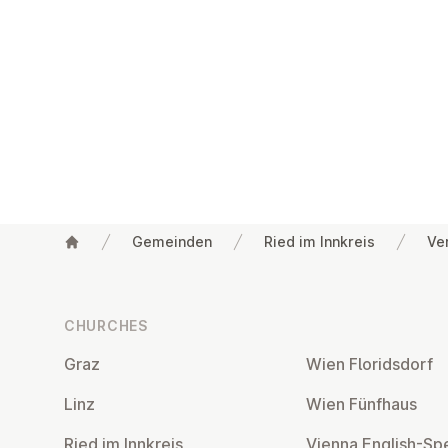
Gemeinden
Ried im Innkreis
Ve
Footer
CHURCHES
Graz
Wien Flor­idsdorf
Linz
Wien Fünfhaus
Ried im Innkreis
Vienna English-Sp