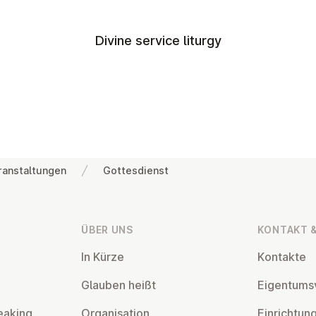
Divine service liturgy
ranstaltungen
Gottesdienst
ÜBER UNS
KONTAKT &
In Kürze
Kontakte
Glauben heißt
Ei­gentums­
eaking
Or­gan­isa­tion
Ein­rich­tun