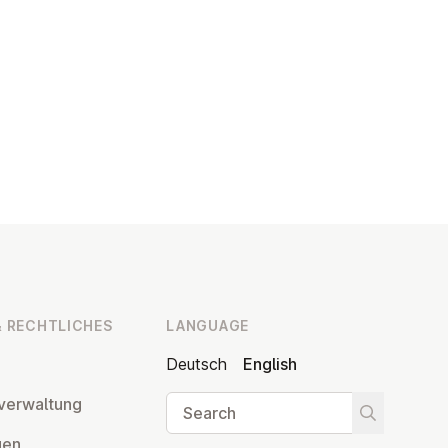
 RECHT­LICHES
LANGUAGE
Deutsch
English
Search
ver­wal­tung
Start searc
­gen