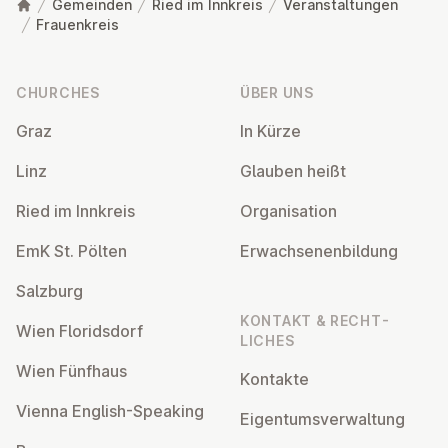
Gemeinden
Ried im Innkreis
Veranstaltungen
Frauenkreis
Footer
CHURCHES
ÜBER UNS
Graz
In Kürze
Linz
Glauben heißt
Ried im Innkreis
Or­gan­isa­tion
EmK St. Pölten
Er­wach­sen­en­bildung
Salzburg
KONTAKT & RECHT­
Wien Flor­idsdorf
LICHES
Wien Fünfhaus
Kontakte
Vienna English-Speaking
Ei­gentums­ver­wal­tung