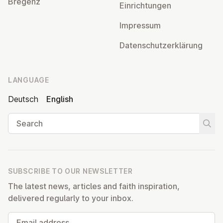
Bregenz
Ein­rich­tun­gen
Impressum
Datens­chutzerklärung
LANGUAGE
Deutsch
English
Search
Start
SUBSCRIBE TO OUR NEWSLETTER
The latest news, articles and faith inspiration,
delivered regularly to your inbox.
Email address