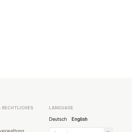
 RECHT­LICHES
LANGUAGE
Deutsch
English
Search
ver­wal­tung