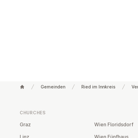
Gemeinden
Ried im Innkreis
Ve
Footer
CHURCHES
Graz
Wien Flor­idsdorf
Linz
Wien Fünfhaus