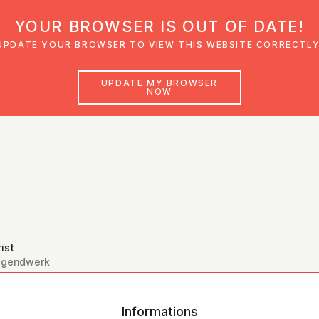
YOUR BROWSER IS OUT OF DATE!
den
Glaubensimpulse
News
Veranstal
UPDATE YOUR BROWSER TO VIEW THIS WEBSITE CORRECTLY
UPDATE MY BROWSER
NOW
ist
Jugendwerk
Informations