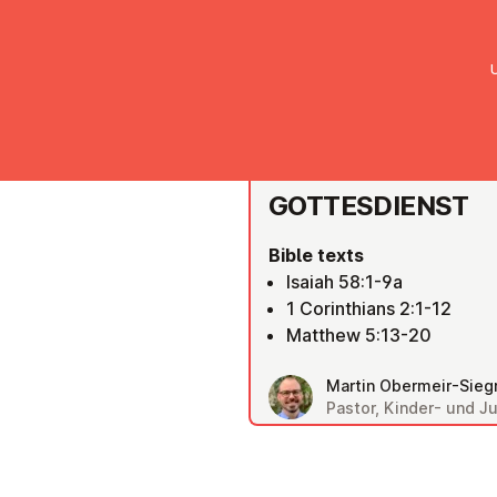
UMC Austria
Über uns
Gemein
RIED IM INNKREIS
GOTTES­DI­ENST
Bible texts
Isaiah 58:1-9a
1 Corinthians 2:1-12
Matthew 5:13-20
Martin Obermeir-Siegr
Pastor, Kinder- und 