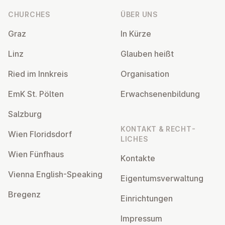
CHURCHES
ÜBER UNS
Graz
In Kürze
Linz
Glauben heißt
Ried im Innkreis
Or­gan­isa­tion
EmK St. Pölten
Er­wach­sen­en­bildung
Salzburg
KONTAKT & RECHT­
Wien Flor­idsdorf
LICHES
Wien Fünfhaus
Kontakte
Vienna English-Speaking
Ei­gentums­ver­wal­tung
Bregenz
Ein­rich­tun­gen
Impressum