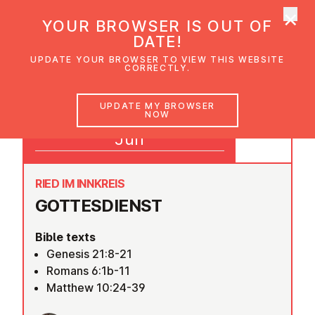
×
UMC Austria
YOUR BROWSER IS OUT OF
Ope
DATE!
UPDATE YOUR BROWSER TO VIEW THIS WEBSITE
CORRECTLY.
21
UPDATE MY BROWSER
NOW
10:00
Jun
RIED IM INNKREIS
GOTTES­DI­ENST
Bible texts
Genesis 21:8-21
Romans 6:1b-11
Matthew 10:24-39