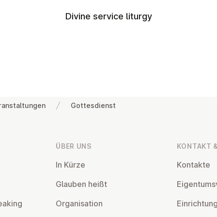
Divine service liturgy
ranstaltungen
Gottesdienst
ÜBER UNS
KONTAKT &
In Kürze
Kontakte
Glauben heißt
Ei­gentums­
eaking
Or­gan­isa­tion
Ein­rich­tun