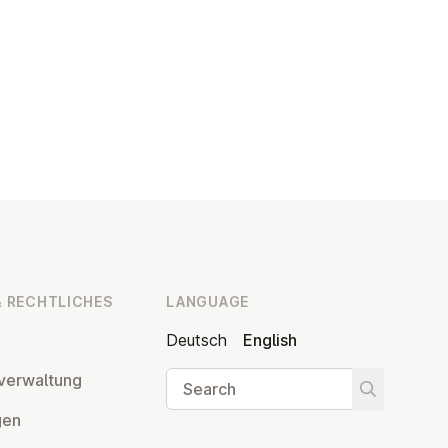
 RECHT­LICHES
LANGUAGE
Deutsch
English
Search
ver­wal­tung
Start searc
­gen