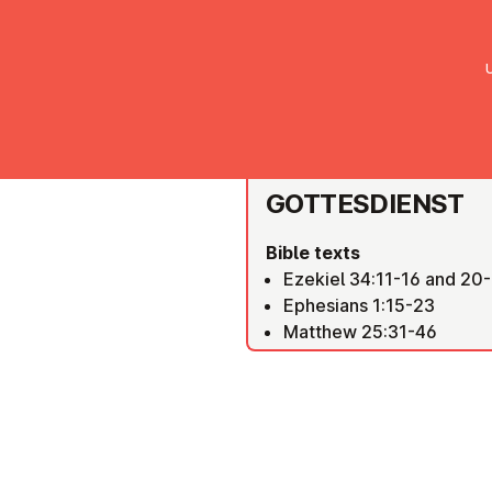
UMC Austria
Über uns
Gemein
RIED IM INNKREIS
GOTTES­DI­ENST
Bible texts
Ezekiel 34:11-16 and 20
Ephesians 1:15-23
Matthew 25:31-46