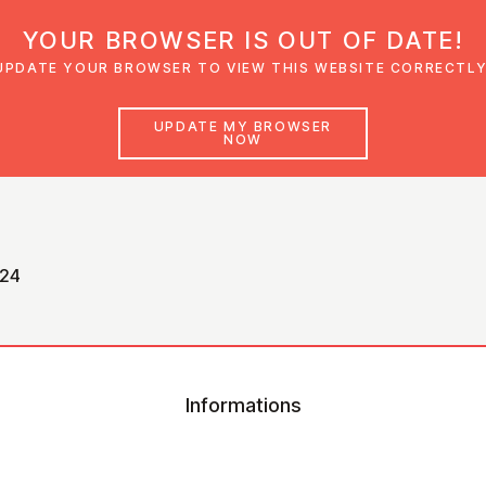
YOUR BROWSER IS OUT OF DATE!
den
Glaubensimpulse
News
Veranstal
UPDATE YOUR BROWSER TO VIEW THIS WEBSITE CORRECTLY
UPDATE MY BROWSER
NOW
-24
Informations