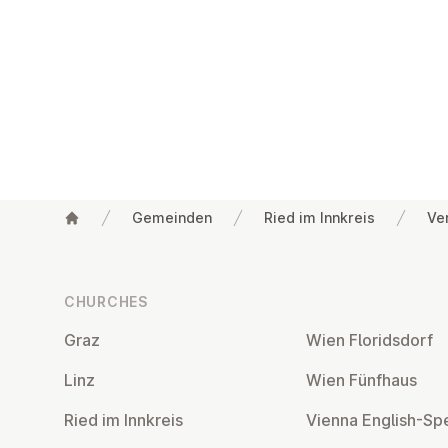
Gemeinden
Ried im Innkreis
Ve
Footer
CHURCHES
Graz
Wien Flor­idsdorf
Linz
Wien Fünfhaus
Ried im Innkreis
Vienna English-Sp