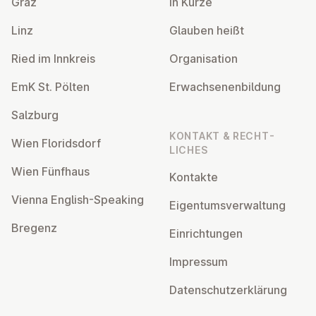
Graz
In Kürze
Linz
Glauben heißt
Ried im Innkreis
Or­gan­isa­tion
EmK St. Pölten
Er­wach­sen­en­bildung
Salzburg
KONTAKT & RECHT­
Wien Flor­idsdorf
LICHES
Wien Fünfhaus
Kontakte
Vienna English-Speaking
Ei­gentums­ver­wal­tung
Bregenz
Ein­rich­tun­gen
Impressum
Datens­chutzerklärung