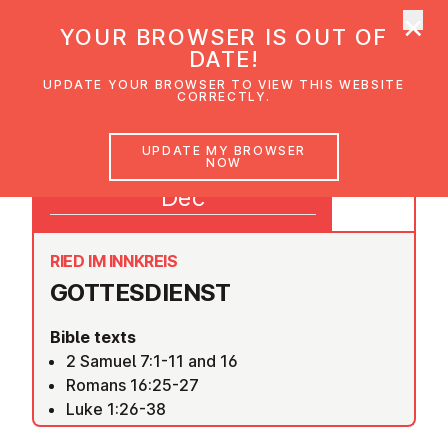
×
UMC Austria
YOUR BROWSER IS OUT OF
Ope
DATE!
UPDATE YOUR BROWSER TO VIEW THIS WEBSITE
CORRECTLY.
20
UPDATE MY BROWSER
NOW
09:30
Dec
RIED IM INNKREIS
GOTTES­DI­ENST
Bible texts
2 Samuel 7:1-11 and 16
Romans 16:25-27
Luke 1:26-38