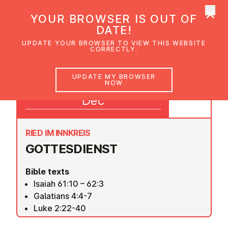
×
UMC Austria
YOUR BROWSER IS OUT OF
Ope
DATE!
UPDATE YOUR BROWSER TO VIEW THIS WEBSITE
CORRECTLY.
27
UPDATE MY BROWSER
NOW
09:30
Dec
RIED IM INNKREIS
GOTTES­DI­ENST
Bible texts
Isaiah 61:10 – 62:3
Galatians 4:4-7
Luke 2:22-40