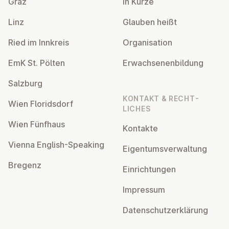
Graz
In Kürze
Linz
Glauben heißt
Ried im Innkreis
Or­gan­isa­tion
EmK St. Pölten
Er­wach­sen­en­bildung
Salzburg
KONTAKT & RECHT­
Wien Flor­idsdorf
LICHES
Wien Fünfhaus
Kontakte
Vienna English-Speaking
Ei­gentums­ver­wal­tung
Bregenz
Ein­rich­tun­gen
Impressum
Datens­chutzerklärung