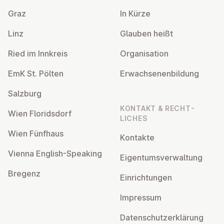
Graz
In Kürze
Linz
Glauben heißt
Ried im Innkreis
Or­gan­isa­tion
EmK St. Pölten
Er­wach­sen­en­bildung
Salzburg
KONTAKT & RECHT­
Wien Flor­idsdorf
LICHES
Wien Fünfhaus
Kontakte
Vienna English-Speaking
Ei­gentums­ver­wal­tung
Bregenz
Ein­rich­tun­gen
Impressum
Datens­chutzerklärung