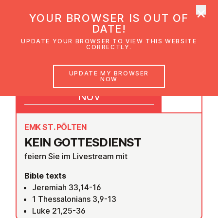
×
UMC Austria
YOUR BROWSER IS OUT OF
Ope
DATE!
UPDATE YOUR BROWSER TO VIEW THIS WEBSITE
CORRECTLY.
28
UPDATE MY BROWSER
NOW
09:30
Nov
EMK ST. PÖLTEN
KEIN GOTTES­DI­ENST
feiern Sie im
Livestream
mit
Bible texts
Jeremiah 33,14-16
1 Thessalonians 3,9-13
Luke 21,25-36