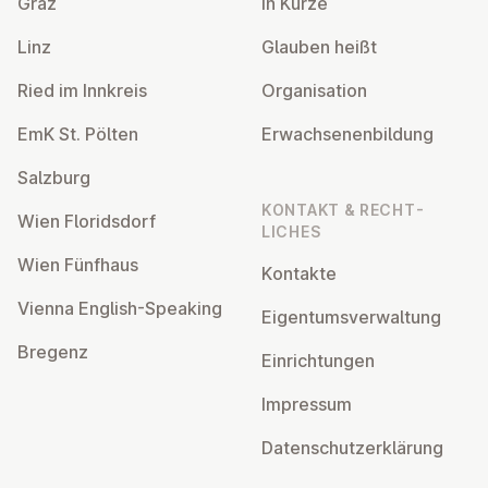
Graz
In Kürze
Linz
Glauben heißt
Ried im Innkreis
Or­gan­isa­tion
EmK St. Pölten
Er­wach­sen­en­bildung
Salzburg
KONTAKT & RECHT­
Wien Flor­idsdorf
LICHES
Wien Fünfhaus
Kontakte
Vienna English-Speaking
Ei­gentums­ver­wal­tung
Bregenz
Ein­rich­tun­gen
Impressum
Datens­chutzerklärung