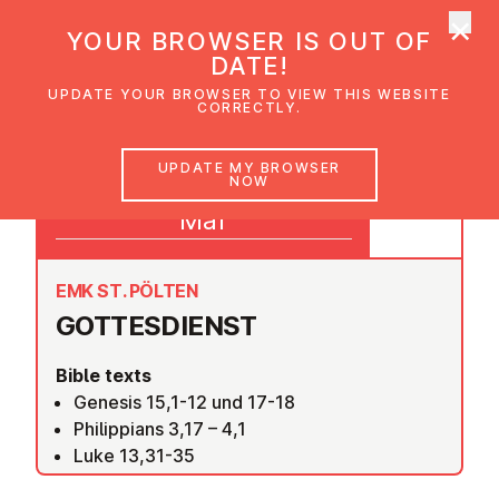
×
UMC Austria
YOUR BROWSER IS OUT OF
Ope
DATE!
UPDATE YOUR BROWSER TO VIEW THIS WEBSITE
CORRECTLY.
13
UPDATE MY BROWSER
NOW
09:30
Mar
EMK ST. PÖLTEN
GOTTES­DI­ENST
Bible texts
Genesis 15,1-12 und 17-18
Philippians 3,17 – 4,1
Luke 13,31-35