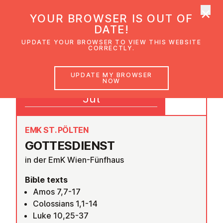
×
UMC Austria
YOUR BROWSER IS OUT OF
Ope
DATE!
UPDATE YOUR BROWSER TO VIEW THIS WEBSITE
CORRECTLY.
10
UPDATE MY BROWSER
NOW
09:30
Jul
EMK ST. PÖLTEN
GOTTES­DI­ENST
in der EmK Wien-Fünfhaus
Bible texts
Amos 7,7-17
Colossians 1,1-14
Luke 10,25-37