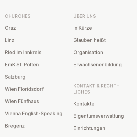
Footer
CHURCHES
ÜBER UNS
Graz
In Kürze
Linz
Glauben heißt
Ried im Innkreis
Or­gan­isa­tion
EmK St. Pölten
Er­wach­sen­en­bildung
Salzburg
KONTAKT & RECHT­
Wien Flor­idsdorf
LICHES
Wien Fünfhaus
Kontakte
Vienna English-Speaking
Ei­gentums­ver­wal­tung
Bregenz
Ein­rich­tun­gen