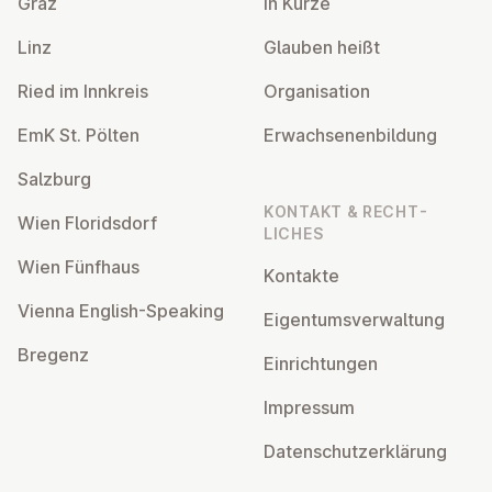
Graz
In Kürze
Linz
Glauben heißt
Ried im Innkreis
Or­gan­isa­tion
EmK St. Pölten
Er­wach­sen­en­bildung
Salzburg
KONTAKT & RECHT­
Wien Flor­idsdorf
LICHES
Wien Fünfhaus
Kontakte
Vienna English-Speaking
Ei­gentums­ver­wal­tung
Bregenz
Ein­rich­tun­gen
Impressum
Datens­chutzerklärung