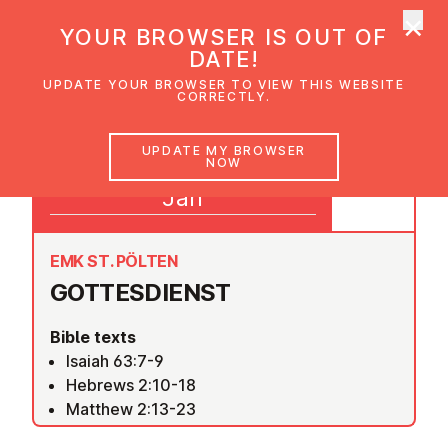
×
UMC Austria
YOUR BROWSER IS OUT OF
Ope
DATE!
UPDATE YOUR BROWSER TO VIEW THIS WEBSITE
CORRECTLY.
01
UPDATE MY BROWSER
NOW
09:30
Jan
EMK ST. PÖLTEN
GOTTES­DI­ENST
Bible texts
Isaiah 63:7-9
Hebrews 2:10-18
Matthew 2:13-23