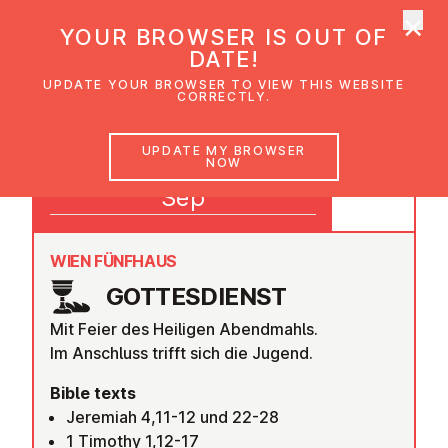
×
UMC Austria
YOUR BROWSER IS OUT OF
Ope
DATE!
UPDATE YOUR BROWSER TO VIEW THIS WEBSITE
CORRECTLY.
14
UPDATE MY BROWSER
NOW
09:30
Sep
WIEN FÜNFHAUS
GOTTES­DI­ENST
Mit Feier des Heiligen Abendmahls.
Im Anschluss trifft sich die Jugend.
Bible texts
Jeremiah 4,11-12 und 22-28
1 Timothy 1,12-17