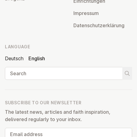
Ein­rich­tun­gen
Impressum
Datens­chutzerklärung
LANGUAGE
Deutsch
English
Search
Start
SUBSCRIBE TO OUR NEWSLETTER
The latest news, articles and faith inspiration,
delivered regularly to your inbox.
Email address