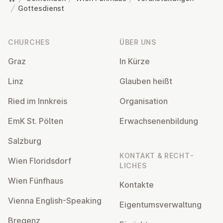
Gottesdienst
Footer
CHURCHES
ÜBER UNS
Graz
In Kürze
Linz
Glauben heißt
Ried im Innkreis
Or­gan­isa­tion
EmK St. Pölten
Er­wach­sen­en­bildung
Salzburg
KONTAKT & RECHT­
Wien Flor­idsdorf
LICHES
Wien Fünfhaus
Kontakte
Vienna English-Speaking
Ei­gentums­ver­wal­tung
Bregenz