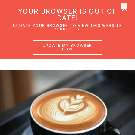
×
UMC Austria
YOUR BROWSER IS OUT OF
Ope
DATE!
UPDATE YOUR BROWSER TO VIEW THIS WEBSITE
CORRECTLY.
Begegnungsstube
UPDATE MY BROWSER
NOW
Unser Nachbarschafts-Café