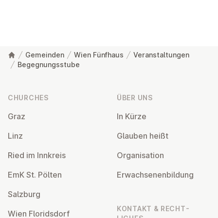
Gemeinden
Wien Fünfhaus
Veranstaltungen
Begegnungsstube
Footer
CHURCHES
ÜBER UNS
Graz
In Kürze
Linz
Glauben heißt
Ried im Innkreis
Or­gan­isa­tion
EmK St. Pölten
Er­wach­sen­en­bildung
Salzburg
KONTAKT & RECHT­
Wien Flor­idsdorf