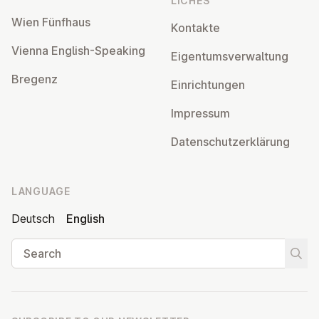
LICHES
Wien Fünfhaus
Kontakte
Vienna English-Speaking
Ei­gentums­ver­wal­tung
Bregenz
Ein­rich­tun­gen
Impressum
Datens­chutzerklärung
LANGUAGE
Deutsch
English
Search
Start