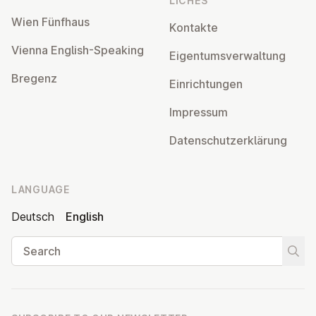
LICHES
Wien Fünfhaus
Kontakte
Vienna English-Speaking
Ei­gentums­ver­wal­tung
Bregenz
Ein­rich­tun­gen
Impressum
Datens­chutzerklärung
LANGUAGE
Deutsch
English
Search
Start