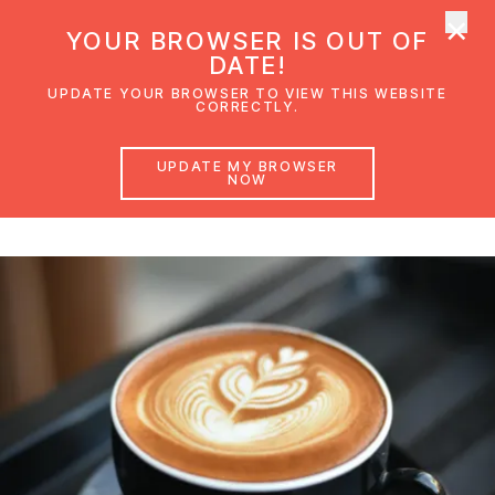
×
UMC Austria
YOUR BROWSER IS OUT OF
Ope
DATE!
UPDATE YOUR BROWSER TO VIEW THIS WEBSITE
CORRECTLY.
Begegnungsstube
UPDATE MY BROWSER
NOW
Unser Nachbarschaftscafé