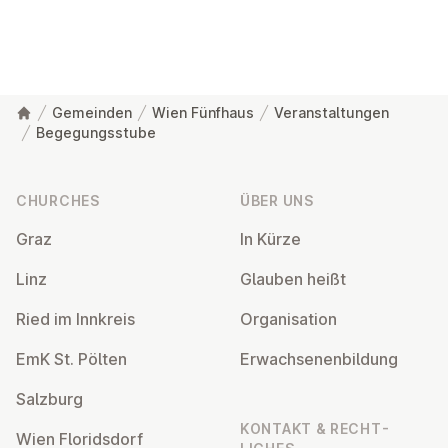
Gemeinden
Wien Fünfhaus
Veranstaltungen
Begegungsstube
Footer
CHURCHES
ÜBER UNS
Graz
In Kürze
Linz
Glauben heißt
Ried im Innkreis
Or­gan­isa­tion
EmK St. Pölten
Er­wach­sen­en­bildung
Salzburg
KONTAKT & RECHT­
Wien Flor­idsdorf