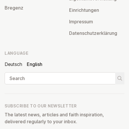
Bregenz
Ein­rich­tun­gen
Impressum
Datens­chutzerklärung
LANGUAGE
Deutsch
English
Search
Start
SUBSCRIBE TO OUR NEWSLETTER
The latest news, articles and faith inspiration,
delivered regularly to your inbox.