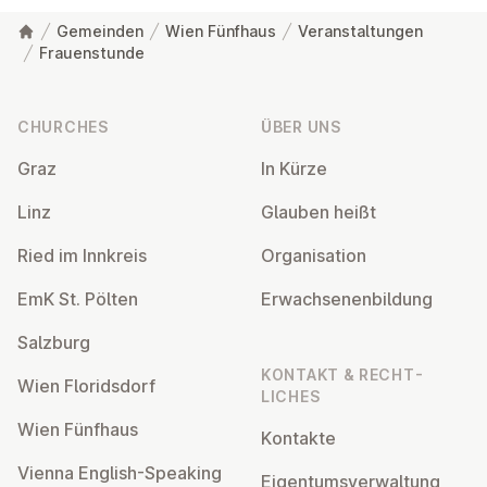
Gemeinden
Wien Fünfhaus
Veranstaltungen
Frauenstunde
Footer
CHURCHES
ÜBER UNS
Graz
In Kürze
Linz
Glauben heißt
Ried im Innkreis
Or­gan­isa­tion
EmK St. Pölten
Er­wach­sen­en­bildung
Salzburg
KONTAKT & RECHT­
Wien Flor­idsdorf
LICHES
Wien Fünfhaus
Kontakte
Vienna English-Speaking
Ei­gentums­ver­wal­tung