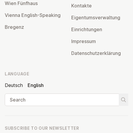
Wien Fünfhaus
Kontakte
Vienna English-Speaking
Ei­gentums­ver­wal­tung
Bregenz
Ein­rich­tun­gen
Impressum
Datens­chutzerklärung
LANGUAGE
Deutsch
English
Search
Start
SUBSCRIBE TO OUR NEWSLETTER