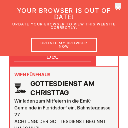
×
UMC Austria
YOUR BROWSER IS OUT OF
Ope
DATE!
UPDATE YOUR BROWSER TO VIEW THIS WEBSITE
CORRECTLY.
25
UPDATE MY BROWSER
NOW
10:00
Dec
WIEN FÜNFHAUS
GOTTES­DI­ENST AM
CHRISTTAG
Wir laden zum Mitfeiern in die EmK-
Gemeinde in Floridsdorf ein, Bahnsteggasse
27.
ACHTUNG: DER GOTTESDIENST BEGINNT