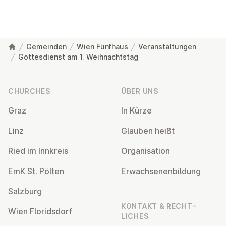
Gemeinden
Wien Fünfhaus
Veranstaltungen
Gottesdienst am 1. Weihnachtstag
Footer
CHURCHES
ÜBER UNS
Graz
In Kürze
Linz
Glauben heißt
Ried im Innkreis
Or­gan­isa­tion
EmK St. Pölten
Er­wach­sen­en­bildung
Salzburg
KONTAKT & RECHT­
Wien Flor­idsdorf
LICHES