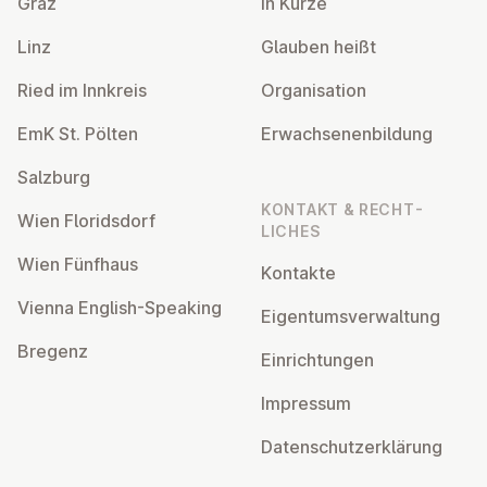
Graz
In Kürze
Linz
Glauben heißt
Ried im Innkreis
Or­gan­isa­tion
EmK St. Pölten
Er­wach­sen­en­bildung
Salzburg
KONTAKT & RECHT­
Wien Flor­idsdorf
LICHES
Wien Fünfhaus
Kontakte
Vienna English-Speaking
Ei­gentums­ver­wal­tung
Bregenz
Ein­rich­tun­gen
Impressum
Datens­chutzerklärung