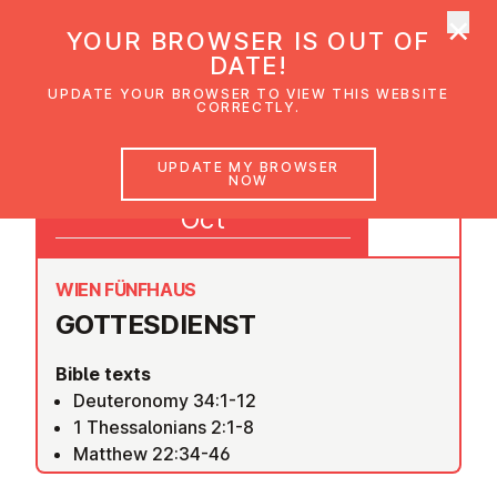
×
UMC Austria
YOUR BROWSER IS OUT OF
Ope
DATE!
UPDATE YOUR BROWSER TO VIEW THIS WEBSITE
CORRECTLY.
25
UPDATE MY BROWSER
NOW
09:30
Oct
WIEN FÜNFHAUS
GOTTES­DI­ENST
Bible texts
Deuteronomy 34:1-12
1 Thessalonians 2:1-8
Matthew 22:34-46