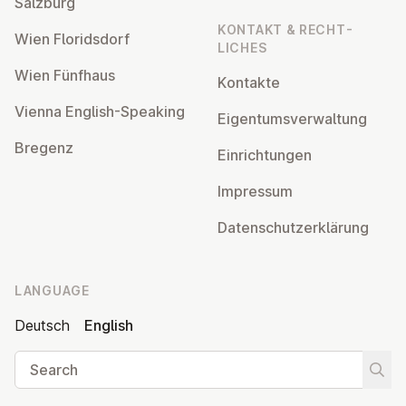
Salzburg
KONTAKT & RECHT­
Wien Flor­idsdorf
LICHES
Wien Fünfhaus
Kontakte
Vienna English-Speaking
Ei­gentums­ver­wal­tung
Bregenz
Ein­rich­tun­gen
Impressum
Datens­chutzerklärung
LANGUAGE
Deutsch
English
Search
Start