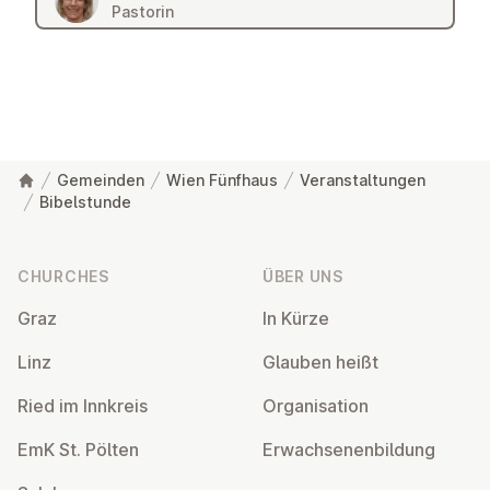
Pastorin
Gemeinden
Wien Fünfhaus
Veranstaltungen
Bibelstunde
Footer
CHURCHES
ÜBER UNS
Graz
In Kürze
Linz
Glauben heißt
Ried im Innkreis
Or­gan­isa­tion
EmK St. Pölten
Er­wach­sen­en­bildung