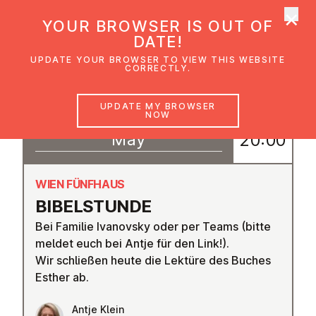
×
UMC Austria
YOUR BROWSER IS OUT OF
Ope
DATE!
UPDATE YOUR BROWSER TO VIEW THIS WEBSITE
CORRECTLY.
18
UPDATE MY BROWSER
19:00
NOW
–
May
20:00
WIEN FÜNFHAUS
BIBEL­S­TUNDE
Bei Familie Ivanovsky oder per Teams (bitte
meldet euch bei Antje für den Link!).
Wir schließen heute die Lektüre des Buches
Esther ab.
Antje Klein