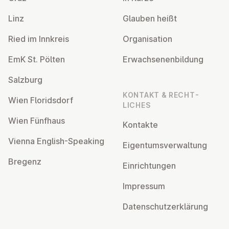
Linz
Glauben heißt
Ried im Innkreis
Or­gan­isa­tion
EmK St. Pölten
Er­wach­sen­en­bildung
Salzburg
KONTAKT & RECHT­
Wien Flor­idsdorf
LICHES
Wien Fünfhaus
Kontakte
Vienna English-Speaking
Ei­gentums­ver­wal­tung
Bregenz
Ein­rich­tun­gen
Impressum
Datens­chutzerklärung