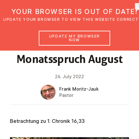
UMC Austria
YOUR BROWSER IS OUT OF DATE!
UPDATE YOUR BROWSER TO VIEW THIS WEBSITE CORRECT
UPDATE MY BROWSER
NOW
FAITH IMPULSE
Mon­atss­pruch August
26. July 2022
Frank Moritz-Jauk
Pastor
Betrachtung zu 1. Chronik 16,33