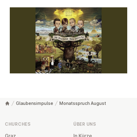
Glaubensimpulse
Monatsspruch August
Footer
CHURCHES
ÜBER UNS
Graz
In Kürze