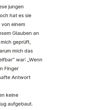
iese jungen
ch hat es sie
en von einem
iesem Glauben an
 mich geprüft,
 warum mich das
eifbar“ war: „Wenn
n Finger
hafte Antwort
en keine
lug aufgebaut.