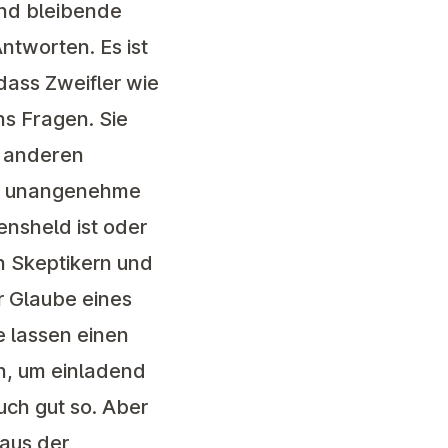
und bleibende
ntworten. Es ist
dass Zweifler wie
ns Fragen. Sie
n anderen
ie unangenehme
nsheld ist oder
n Skeptikern und
er Glaube eines
e lassen einen
n, um einladend
ch gut so. Aber
 aus der