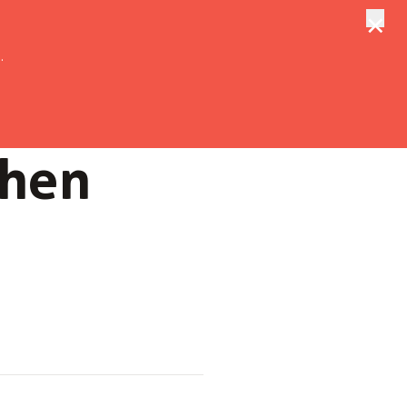
×
tungen
Suche
.
hen