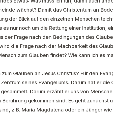
endes Etwas: Was muss ich tun, damit auch an
meinde wächst? Damit das Christentum an Bode
tung der Blick auf den einzelnen Menschen leicht
 es nur noch um die Rettung einer Institution, e
Aus der Frage nach den Bedingungen des Glaube
ird die Frage nach der Machbarkeit des Glaub
 Mensch zum Glauben findet? Wie kann ich es m
um Glauben an Jesus Christus? Für den Evang
m Zentrum seines Evangeliums. Darum hat er die
gesammelt. Darum erzählt er uns von Menschen,
n Berührung gekommen sind. Es geht zunächst 
ind, z.B. Maria Magdalena oder ein Jünger wi