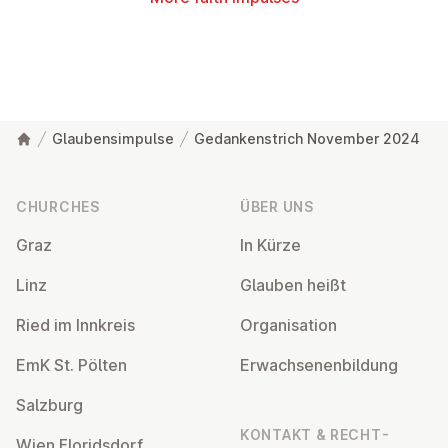
Glaubensimpulse
Gedankenstrich November 2024
Footer
CHURCHES
ÜBER UNS
Graz
In Kürze
Linz
Glauben heißt
Ried im Innkreis
Or­gan­isa­tion
EmK St. Pölten
Er­wach­sen­en­bildung
Salzburg
KONTAKT & RECHT­
Wien Flor­idsdorf