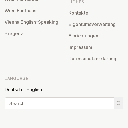
LICHES
Wien Fünfhaus
Kontakte
Vienna English-Speaking
Ei­gentums­ver­wal­tung
Bregenz
Ein­rich­tun­gen
Impressum
Datens­chutzerklärung
LANGUAGE
Deutsch
English
Search
Start