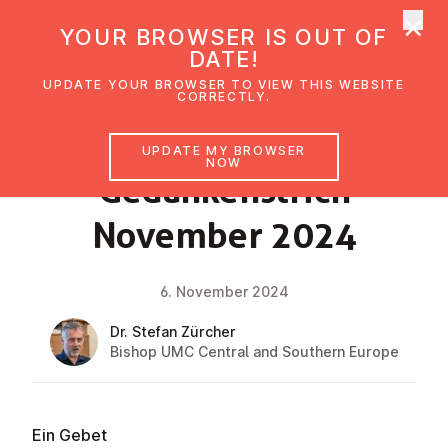
×
UMC Austria
YOUR BROWSER IS OUT OF
Ope
DATE!
UPDATE YOUR BROWSER TO VIEW THIS WEBSITE
CORRECTLY.
FAITH IMPULSE
UPDATE MY BROWSER
NOW
Gedanken­strich
November 2024
6. November 2024
Dr. Stefan Zürcher
Bishop UMC Central and Southern Europe
Ein Gebet