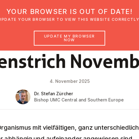
YOUR BROWSER IS OUT OF DATE!
den
Glaubensimpulse
News
Veranstal
UPDATE YOUR BROWSER TO VIEW THIS WEBSITE CORRECTLY
UPDATE MY BROWSER
NOW
FAITH IMPULSE
n­strich Novem
4. November 2025
Dr. Stefan Zürcher
Bishop UMC Central and Southern Europe
rganismus mit vielfältigen, ganz unterschiedlich
r abhängig und aufeinander angewiesen sind.