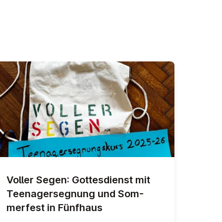
Voller Segen: Gottes­di­enst mit
Teen­agersegnung und Som­
mer­fest in Fünfhaus