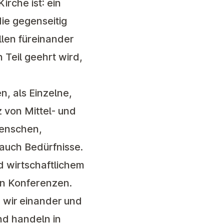
irche ist: ein
die gegenseitig
llen füreinander
 Teil geehrt wird,
, als Einzelne,
z von Mittel- und
Menschen,
 auch Bedürfnisse.
d wirtschaftlichem
en Konferenzen.
wir einander und
und handeln in