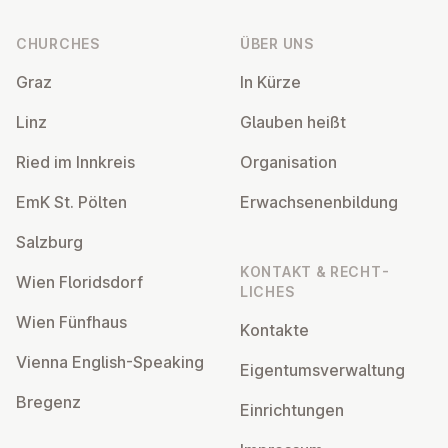
CHURCHES
ÜBER UNS
Graz
In Kürze
Linz
Glauben heißt
Ried im Innkreis
Or­gan­isa­tion
EmK St. Pölten
Er­wach­sen­en­bildung
Salzburg
KONTAKT & RECHT­
Wien Flor­idsdorf
LICHES
Wien Fünfhaus
Kontakte
Vienna English-Speaking
Ei­gentums­ver­wal­tung
Bregenz
Ein­rich­tun­gen