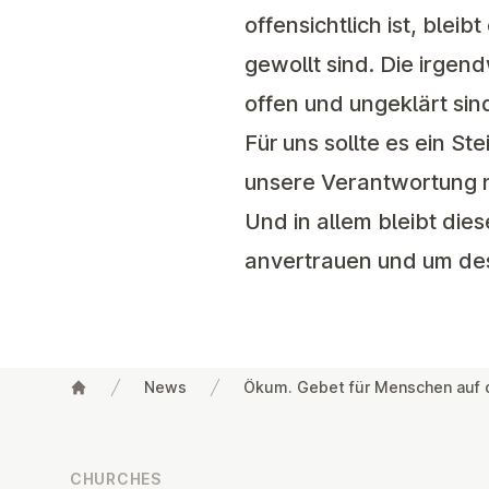
offensichtlich ist, blei
gewollt sind. Die irge
offen und ungeklärt sin
Für uns sollte es ein S
unsere Verantwortung
Und in allem bleibt di
anvertrauen und um des
News
Ökum. Gebet für Menschen auf d
Footer
CHURCHES