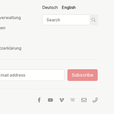
Deutsch
English
Search
ver­wal­tung
Start searc
­gen
tzerklärung
il address
Subscribe