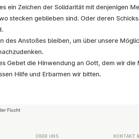
bt es ein Zeichen der Solidarität mit denjenigen M
ndwo stecken geblieben sind. Oder deren Schick
d.
tein des Anstoßes bleiben, um über unsere Mögli
 nachzudenken.
eses Gebet die Hinwendung an Gott, dem wir di
sen Hilfe und Erbarmen wir bitten.
er Flucht
ÜBER UNS
KONTAKT &