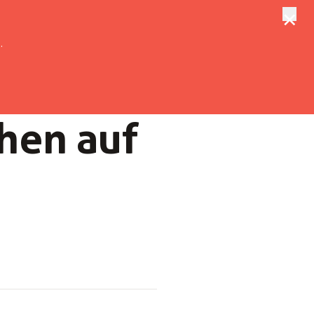
×
tungen
Suche
.
hen auf