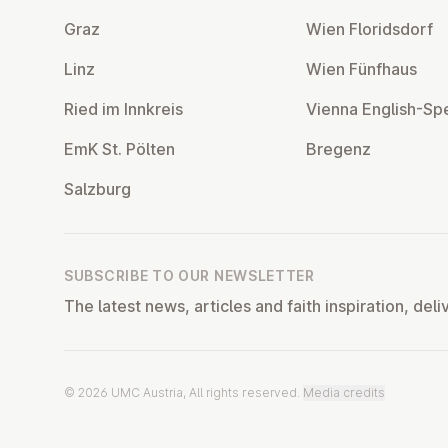
Graz
Wien Flor­idsdorf
Linz
Wien Fünfhaus
Ried im Innkreis
Vienna English-Sp
EmK St. Pölten
Bregenz
Salzburg
SUBSCRIBE TO OUR NEWSLETTER
The latest news, articles and faith inspiration, deli
© 2026 UMC Austria, All rights reserved.
Media credits