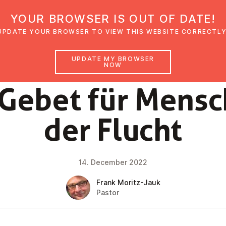
YOUR BROWSER IS OUT OF DATE!
den
Glaubensimpulse
News
Veranstal
UPDATE YOUR BROWSER TO VIEW THIS WEBSITE CORRECTLY
UPDATE MY BROWSER
NOW
NEWS
Gebet für Mensc
der Flucht
14. December 2022
Frank Moritz-Jauk
Pastor