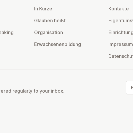
In Kürze
Kontakte
Glauben heißt
Ei­gentums­
eaking
Or­gan­isa­tion
Ein­rich­tun
Er­wach­sen­en­bildung
Impressum
Datens­chu
Ema
vered regularly to your inbox.