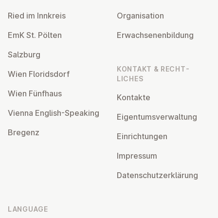
Ried im Innkreis
Or­gan­isa­tion
EmK St. Pölten
Er­wach­sen­en­bildung
Salzburg
KONTAKT & RECHT­
Wien Flor­idsdorf
LICHES
Wien Fünfhaus
Kontakte
Vienna English-Speaking
Ei­gentums­ver­wal­tung
Bregenz
Ein­rich­tun­gen
Impressum
Datens­chutzerklärung
LANGUAGE