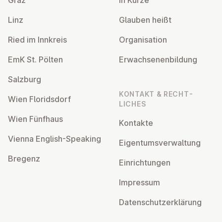
Graz
In Kürze
Linz
Glauben heißt
Ried im Innkreis
Or­gan­isa­tion
EmK St. Pölten
Er­wach­sen­en­bildung
Salzburg
KONTAKT & RECHT­
Wien Flor­idsdorf
LICHES
Wien Fünfhaus
Kontakte
Vienna English-Speaking
Ei­gentums­ver­wal­tung
Bregenz
Ein­rich­tun­gen
Impressum
Datens­chutzerklärung