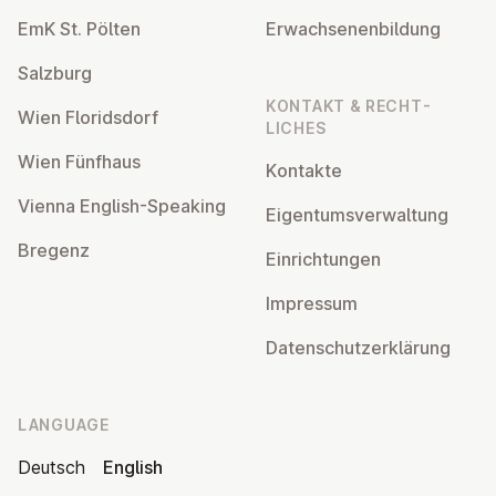
EmK St. Pölten
Er­wach­sen­en­bildung
Salzburg
KONTAKT & RECHT­
Wien Flor­idsdorf
LICHES
Wien Fünfhaus
Kontakte
Vienna English-Speaking
Ei­gentums­ver­wal­tung
Bregenz
Ein­rich­tun­gen
Impressum
Datens­chutzerklärung
LANGUAGE
Deutsch
English