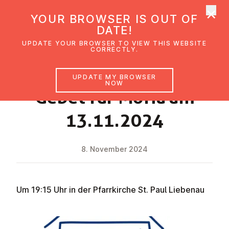
×
UMC Austria
YOUR BROWSER IS OUT OF
Ope
DATE!
UPDATE YOUR BROWSER TO VIEW THIS WEBSITE
CORRECTLY.
NEWS
UPDATE MY BROWSER
NOW
Gebet für Moria am
13.11.2024
8. November 2024
Um 19:15 Uhr in der Pfarrkirche St. Paul Liebenau