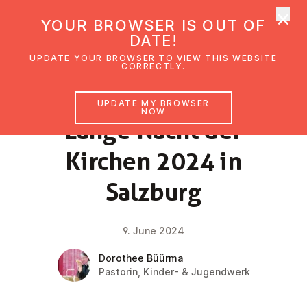
×
UMC Austria
YOUR BROWSER IS OUT OF
Ope
DATE!
UPDATE YOUR BROWSER TO VIEW THIS WEBSITE
CORRECTLY.
NEWS
UPDATE MY BROWSER
NOW
Lange Nacht der
Kirchen 2024 in
Salzburg
9. June 2024
Dorothee Büürma
Pastorin, Kinder- & Jugendwerk