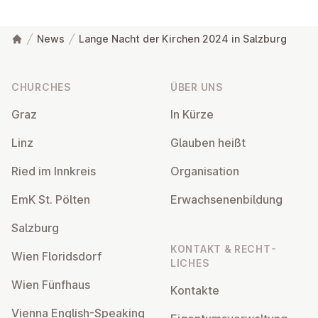
News
Lange Nacht der Kirchen 2024 in Salzburg
Footer
CHURCHES
ÜBER UNS
Graz
In Kürze
Linz
Glauben heißt
Ried im Innkreis
Or­gan­isa­tion
EmK St. Pölten
Er­wach­sen­en­bildung
Salzburg
KONTAKT & RECHT­
Wien Flor­idsdorf
LICHES
Wien Fünfhaus
Kontakte
Vienna English-Speaking