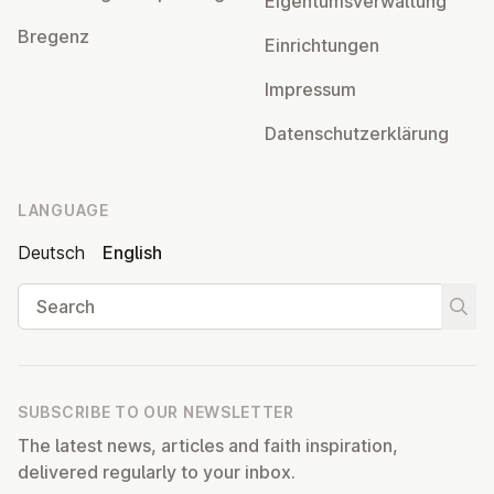
Ei­gentums­ver­wal­tung
Bregenz
Ein­rich­tun­gen
Impressum
Datens­chutzerklärung
LANGUAGE
Deutsch
English
Search
Start
SUBSCRIBE TO OUR NEWSLETTER
The latest news, articles and faith inspiration,
delivered regularly to your inbox.