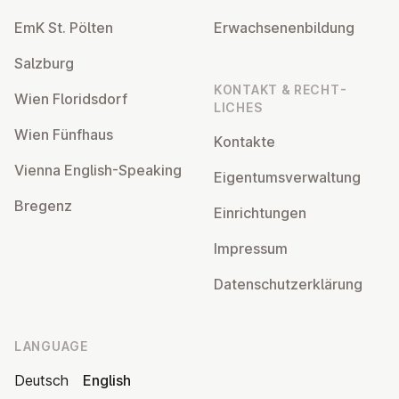
EmK St. Pölten
Er­wach­sen­en­bildung
Salzburg
KONTAKT & RECHT­
Wien Flor­idsdorf
LICHES
Wien Fünfhaus
Kontakte
Vienna English-Speaking
Ei­gentums­ver­wal­tung
Bregenz
Ein­rich­tun­gen
Impressum
Datens­chutzerklärung
LANGUAGE
Deutsch
English