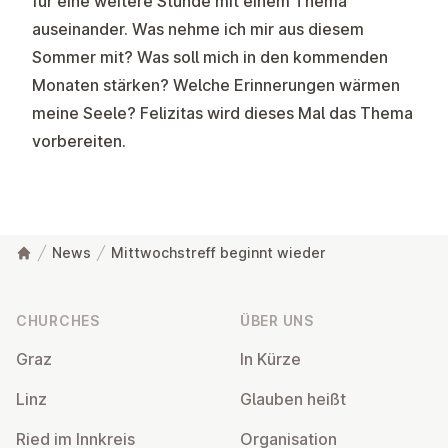
für eine weitere Stunde mit einem Thema
auseinander. Was nehme ich mir aus diesem
Sommer mit? Was soll mich in den kommenden
Monaten stärken? Welche Erinnerungen wärmen
meine Seele? Felizitas wird dieses Mal das Thema
vorbereiten.
News
Mittwochstreff beginnt wieder
Footer
CHURCHES
ÜBER UNS
Graz
In Kürze
Linz
Glauben heißt
Ried im Innkreis
Or­gan­isa­tion