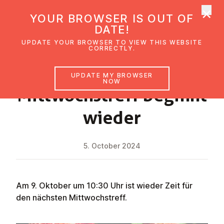
×
UMC Austria
YOUR BROWSER IS OUT OF
Ope
DATE!
UPDATE YOUR BROWSER TO VIEW THIS WEBSITE
CORRECTLY.
NEWS
UPDATE MY BROWSER
NOW
Mit­twoch­streff beginnt
wieder
5. October 2024
Am 9. Oktober um 10:30 Uhr ist wieder Zeit für
den nächsten Mittwochstreff.