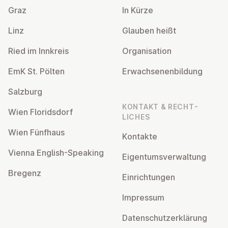
Graz
In Kürze
Linz
Glauben heißt
Ried im Innkreis
Or­gan­isa­tion
EmK St. Pölten
Er­wach­sen­en­bildung
Salzburg
KONTAKT & RECHT­
Wien Flor­idsdorf
LICHES
Wien Fünfhaus
Kontakte
Vienna English-Speaking
Ei­gentums­ver­wal­tung
Bregenz
Ein­rich­tun­gen
Impressum
Datens­chutzerklärung